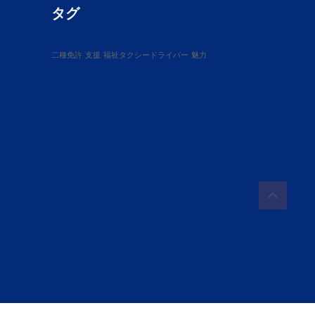
タグ
二種免許
支援
福祉タクシードライバー
魅力